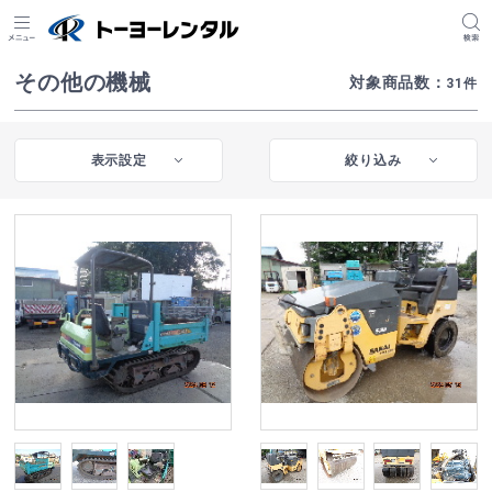
その他の機械
対象商品数
：
31
件
表示設定
絞り込み