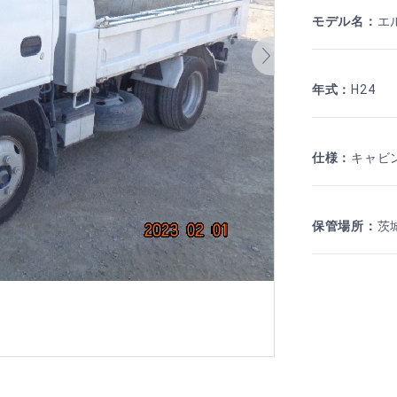
モデル名
：
エ
年式
：
H24
仕様
：
キャビ
保管場所
：
茨