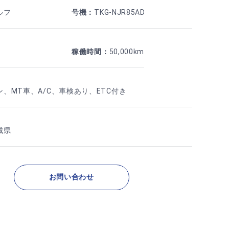
ルフ
号機
：
TKG-NJR85AD
稼働時間
：
50,000km
ン
、
MT車
、
A/C
、
車検あり
、
ETC付き
城県
お問い合わせ